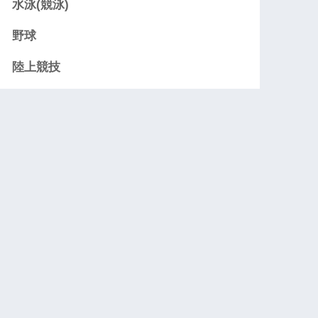
水泳(競泳)
野球
陸上競技