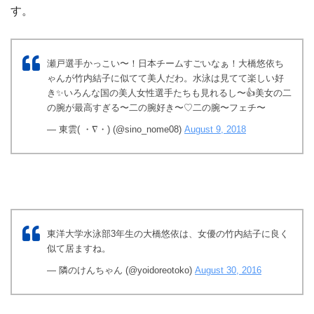
す。
瀬戸選手かっこい〜！日本チームすごいなぁ！大橋悠依ち
ゃんが竹内結子に似てて美人だわ。水泳は見てて楽しい好
き✨いろんな国の美人女性選手たちも見れるし〜👍美女の二
の腕が最高すぎる〜二の腕好き〜♡二の腕〜フェチ〜
— 東雲( ・∇・) (@sino_nome08)
August 9, 2018
東洋大学水泳部3年生の大橋悠依は、女優の竹内結子に良く
似て居ますね。
— 隣のけんちゃん (@yoidoreotoko)
August 30, 2016