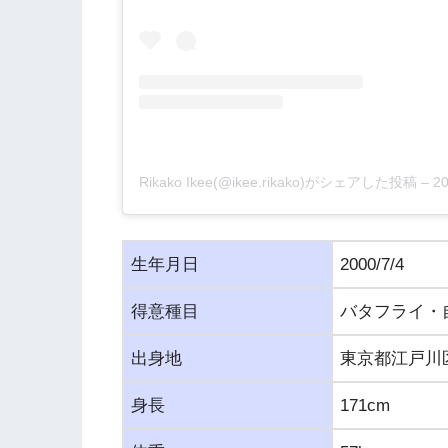
Rikako Ikee(@ikee.rikako)がシェアした投稿
–
2
生年月日
2000/7/4
得意種目
バタフライ・
出身地
東京都江戸川
身長
171cm