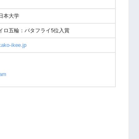
日本大学
イロ五輪：バタフライ5位入賞
kako-ikee.jp
ram