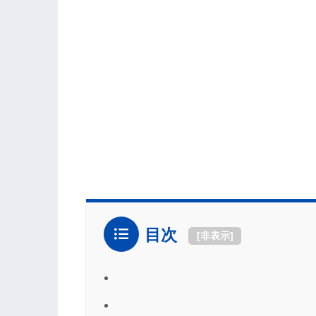
目次
[
非表示
]