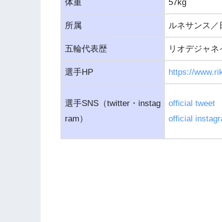
体重
57kg
所属
ルネサンス／
五輪代表歴
リオデジャネ
選手HP
https://www.ri
選手SNS（twitter・instag
official tweet
ram）
official instag