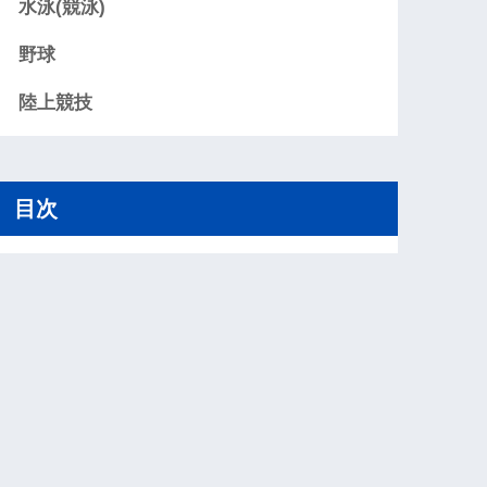
水泳(競泳)
野球
陸上競技
目次