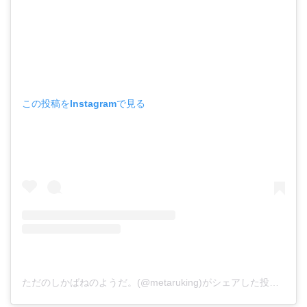
この投稿をInstagramで見る
ただのしかばねのようだ。(@metaruking)がシェアした投稿
–
20