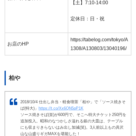
【土】7:10-14:00
定休日：日・祝
https://tabelog.com/tokyo/A
お店のHP
1308/A130803/13040196/
柏や
2018/10/4 仕出し弁当・軽食喫茶「柏や」で「ソース焼きそ
ば(特大)」
https://t.co/Xx6QN5pP1K
ソース焼きそば(並)が600円で、そこへ特大チケット250円を
追加投入。昭和のなつかしさ溢れる銀の大皿は、テーブル
にも収まりきらないはみ出し加減(笑)。3人前以上もの具沢
山な山盛りギガMAXを堪能した！