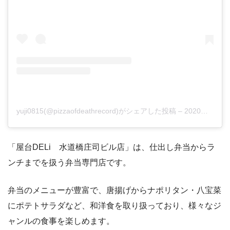
yuji0815(@pizzaofdeathrecord)がシェアした投稿
–
2020年 1月月22日午後9時06分PST
「屋台DELi 水道橋庄司ビル店」は、仕出し弁当からラ
ンチまでを扱う弁当専門店です。
弁当のメニューが豊富で、唐揚げからナポリタン・八宝菜
にポテトサラダなど、和洋食を取り扱っており、様々なジ
ャンルの食事を楽しめます。