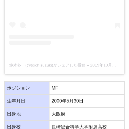
鈴木冬一(@toichisuzuki)がシェアした投稿
–
2019年10月月7日午前5時26分PDT
ポジション
MF
生年月日
2000年5月30日
出身地
大阪府
出身校
長崎総合科学大学附属高校