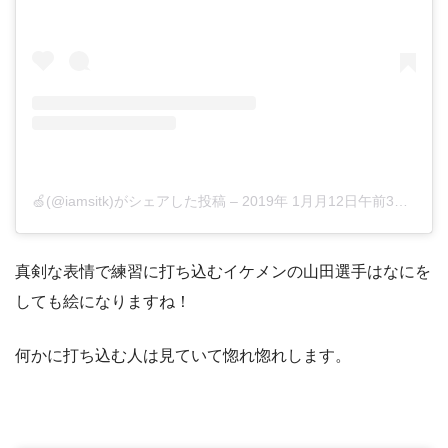
🍏(@iamsitk)がシェアした投稿
–
2019年 1月月12日午前3時54分PST
真剣な表情で練習に打ち込むイケメンの山田選手はなにを
しても絵になりますね！
何かに打ち込む人は見ていて惚れ惚れします。