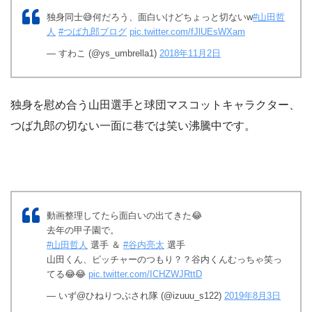
独身同士😅何だろう、面白いけどちょっと切ないw
#山田哲
人
#つば九郎ブログ
pic.twitter.com/fJlUEsWXam
— すわこ (@ys_umbrella1)
2018年11月2日
独身を慰め合う山田選手と球団マスコットキャラクター、
つば九郎の切ない一面に巷では笑い沸騰中です。
動画整理してたら面白いの出てきた😂
去年の甲子園で。
#山田哲人
選手 ＆
#谷内亮太
選手
山田くん、ピッチャーのつもり？？谷内くんむっちゃ笑っ
てる😂😂
pic.twitter.com/ICHZWJRttD
— いず@ひねりつぶされ隊 (@izuuu_s122)
2019年8月3日