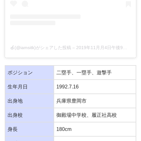
🍏(@iamsitk)がシェアした投稿
–
2019年11月月4日午後9時35分PST
ポジション
二塁手、一塁手、遊撃手
生年月日
1992.7.16
出身地
兵庫県豊岡市
出身校
御殿場中学校、履正社高校
身長
180cm